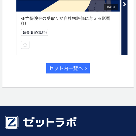
04:51
死亡保険金の受取りが自社株評価に与える影響
死
(1)
(2)
会員限定(無料)
有
セット内一覧へ