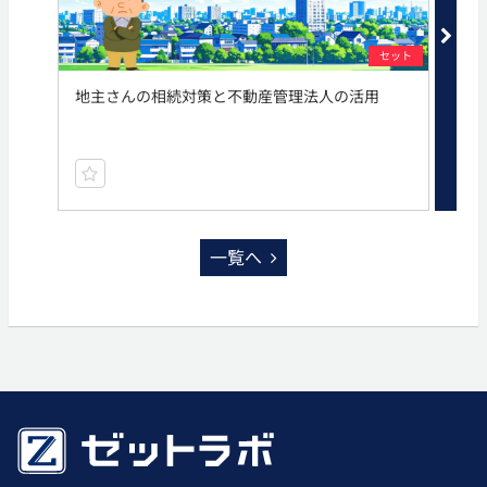
セット
地主さんの相続対策と不動産管理法人の活用
区
一覧へ