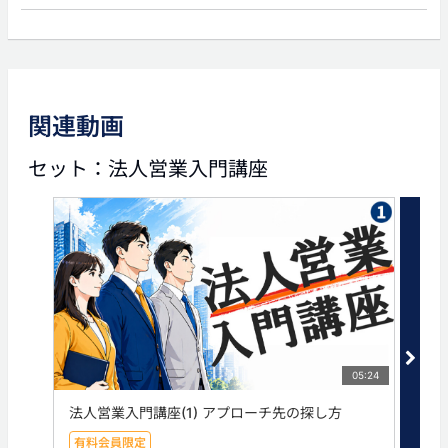
前の動画
次の動画
関連動画
04:19
03:48
セット：法人営業入門講座
法人営業入門講座(4) コー
法人営業入門講座(6) 企業
ポレートサイトの確認
訪問時のマナー
タグ
企業情報
業種別審査事典
業種別
05:24
法人営業入門講座(1) アプローチ先の探し方
法人
有料会員限定
有