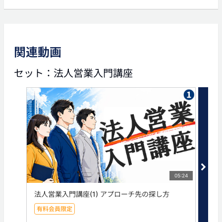
タグ
企業情報
業種別審査事典
業種別
関連動画
セット：法人営業入門講座
05:24
法人営業入門講座(1) アプローチ先の探し方
法人
有料会員限定
有