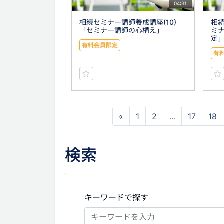
04:31
相続セミナー講師養成講座(10)
相続
「セミナー講師の心構え」
ミ
定
有料会員限定
有
«
1
2
...
17
18
検索
キーワードで探す