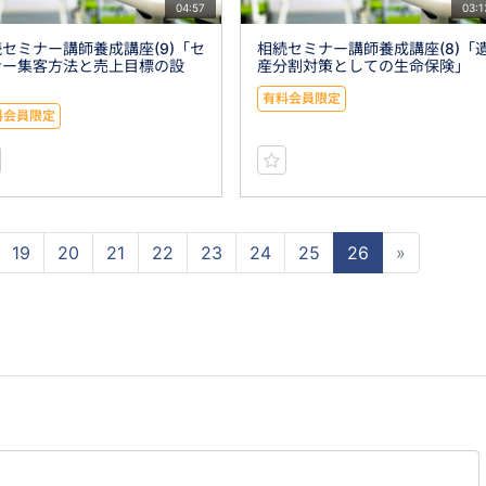
04:57
03:1
セミナー講師養成講座(9)「セ
相続セミナー講師養成講座(8)「
ナー集客方法と売上目標の設
産分割対策としての生命保険」
」
有料会員限定
料会員限定
19
20
21
22
23
24
25
26
»