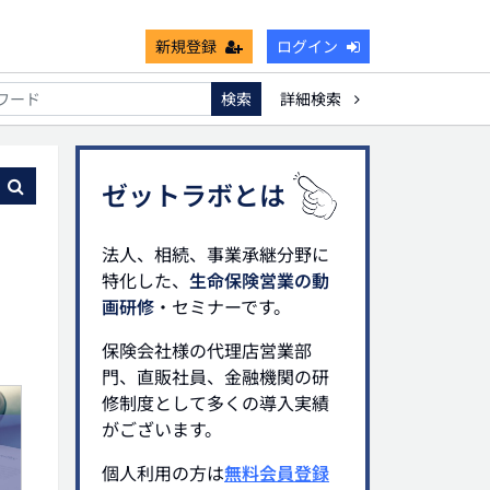
新規登録
ログイン
検索
詳細検索
不能
死亡保険金非課税枠
キャッシュフロー
宗教法人
る
ゼットラボとは
法人、相続、事業承継分野に
特化した、
生命保険営業の動
画研修
・セミナーです。
保険会社様の代理店営業部
門、直販社員、金融機関の研
修制度として多くの導入実績
がございます。
個人利用の方は
無料会員登録