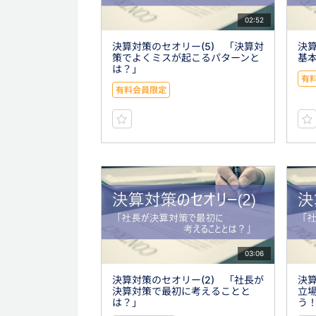
02:52
決算対策のセオリー(5) 「決算対
決算
策でよくミスが起こるパターンと
基
は？」
有
有料会員限定
03:06
決算対策のセオリー(2) 「社長が
決算
決算対策で最初に考えることと
立
は？」
う