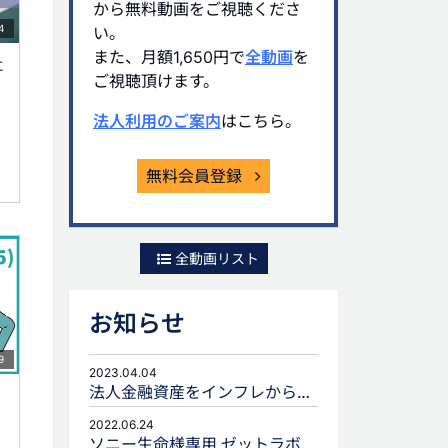
から無料動画をご視聴くださ
4
い。
また、月額1,650円で
全動画
を
に
ご視聴頂けます。
法人利用のご案内
はこちら。
無料会員登録
全動画リスト
お知らせ
9
2023.04.04
法人金融資産をインフレから守るための生命保険活用
2022.06.24
ソニー生命様専用 ゼットラボforLIFEPLANNERのご案内