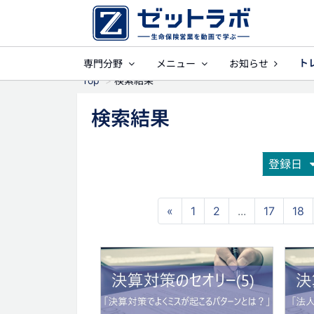
ト
専門分野
メニュー
お知らせ
事業保障
就業
Top
検索結果
検索結果
登録日
«
1
2
...
17
18