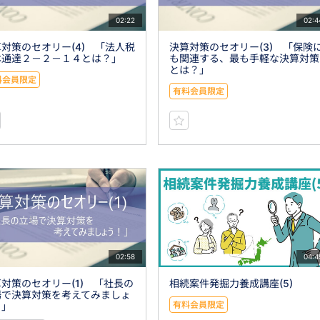
02:22
02:4
対策のセオリー(4) 「法人税
決算対策のセオリー(3) 「保険
本通達２－２－１４とは？」
も関連する、最も手軽な決算対策
とは？」
料会員限定
有料会員限定
02:58
04:4
対策のセオリー(1) 「社長の
相続案件発掘力養成講座(5)
場で決算対策を考えてみましょ
有料会員限定
！」