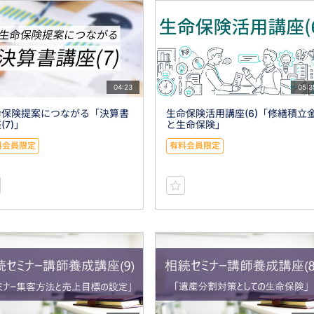
04:23
05:3
命保険提案につながる「決算書
生命保険活用講座(6)「修繕積立
(7)」
と生命保険」
料会員限定
有料会員限定