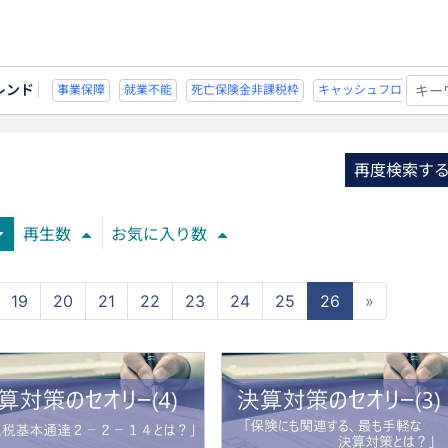
レンド
不能
死亡保険金非課税枠
キャッシュフロー
宗教法人
事業保障
就業
再度検索す
再生数
お気に入り数
19
20
21
22
23
24
25
26
»