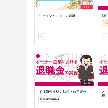
セット
キャッシュフローの知識
(3
有
03:49
(1)退職金支給の法律上の手続き
オ
務
会員限定(無料)