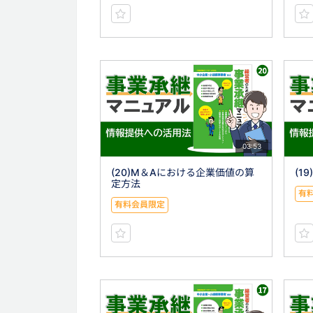
03:53
(20)M＆Aにおける企業価値の算
(1
定方法
有
有料会員限定