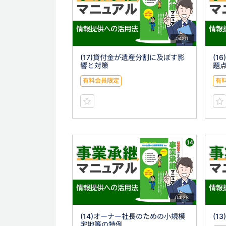
04:01
(17)貸付金が遺産分割に及ぼす影
(1
響と対策
題
有料会員限定
有
04:28
(14)オーナー社長のための小規模
(1
宅地等の特例