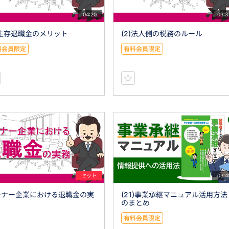
04:20
03:3
)生存退職金のメリット
(2)法人側の税務のルール
料会員限定
有料会員限定
セット
03:4
ーナー企業における退職金の実
(21)事業承継マニュアル活用方法
のまとめ
有料会員限定