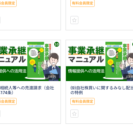
料会員限定
有料会員限定
04:25
03:4
0)相続人等への売渡請求（会社
(9)自社株買いに関するみなし配
174条）
の特例
料会員限定
有料会員限定