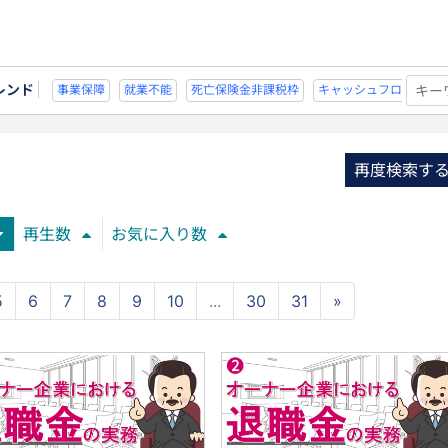
レンド
不能
死亡保険金非課税枠
キャッシュフロー
宗教法人
事業保障
就業不
再度検索す
再生数
お気に入り数
5
6
7
8
9
10
...
30
31
»