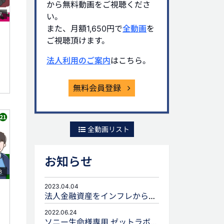
から無料動画をご視聴くださ
7
い。
また、月額1,650円で
全動画
を
ご視聴頂けます。
法人利用のご案内
はこちら。
無料会員登録
全動画リスト
お知らせ
8
2023.04.04
法人金融資産をインフレから守るための生命保険活用
2022.06.24
ソニー生命様専用 ゼットラボforLIFEPLANNERのご案内