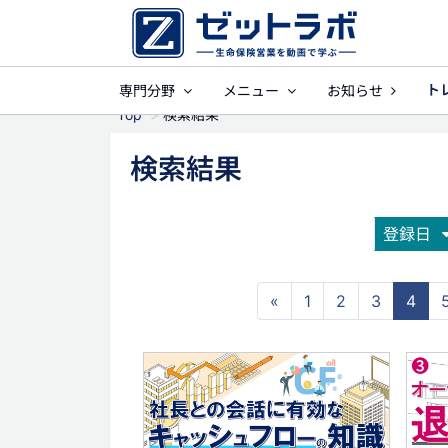
ト
専門分野
メニュー
お知らせ
事業保障
就業
Top
検索結果
検索結果
登録日
«
1
2
3
4