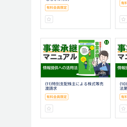
有
有料会員限定
04:05
(11)特別支配株主による株式等売
(1
渡請求
法第
有料会員限定
有