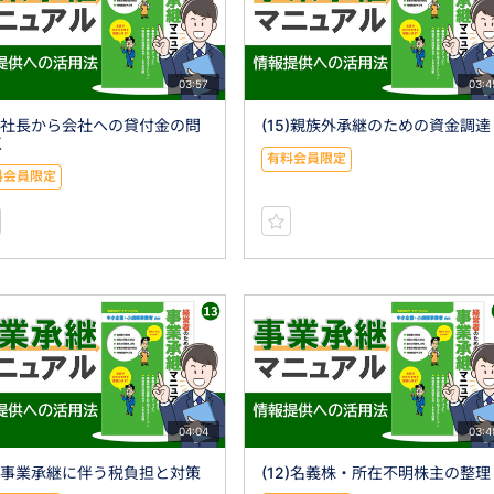
03:57
03:4
6)社長から会社への貸付金の問
(15)親族外承継のための資金調達
点
有料会員限定
料会員限定
04:04
03:4
3)事業承継に伴う税負担と対策
(12)名義株・所在不明株主の整理