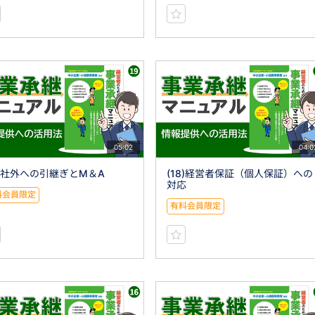
05:02
04:0
9)社外への引継ぎとM＆A
(18)経営者保証（個人保証）への
対応
料会員限定
有料会員限定