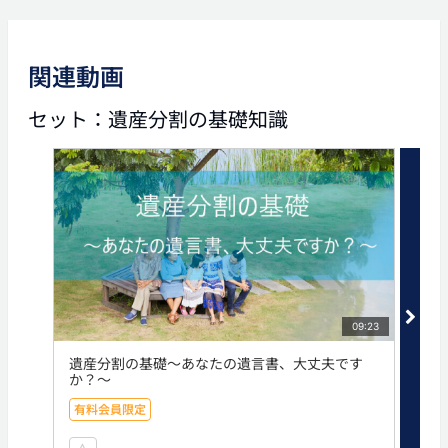
関連動画
02:58
04:43
セット：遺産分割の基礎知識
遺言書の基本情報
普通様式の遺言書〜遺言書
の3つのパターン〜
タグ
生命保険
相続
遺産分割
09:23
遺産分割の基礎～あなたの遺言書、大丈夫です
遺
か？～
有
有料会員限定