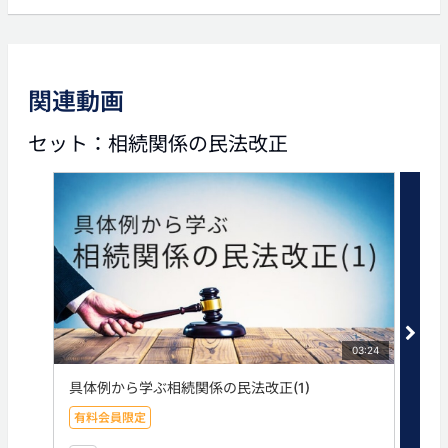
前の動画
次の動画
関連動画
05:59
05:43
セット：相続関係の民法改正
相続関係の民法改正(2)
相続関係の民法改正(4)
タグ
価値
配偶者居住権
03:24
具体例から学ぶ相続関係の民法改正(1)
相続
有料会員限定
有