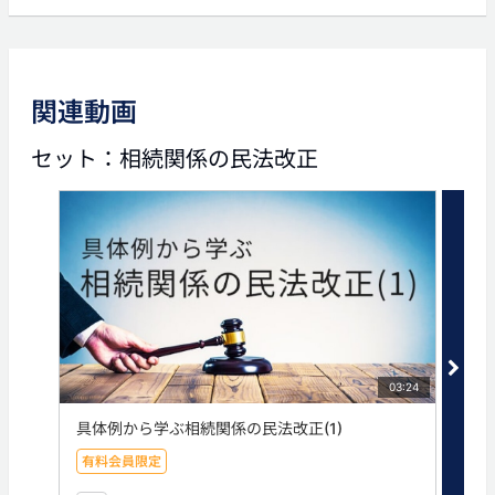
前の動画
次の動画
関連動画
06:22
03:57
セット：相続関係の民法改正
相続関係の民法改正(5)
相続関係の民法改正(7)
03:24
具体例から学ぶ相続関係の民法改正(1)
相続
有料会員限定
有