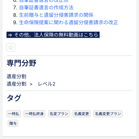
自筆証書遺言の改正点
自筆証書遺言の作成方法
生前贈与と遺留分侵害請求の関係
生命保険提案に関わる遺留分侵害請求の改正
⇒ その他、法人保険の無料動画はこちら
専門分野
遺産分割
遺産分割
>
レベル2
タグ
一時払
一時払終身
名変プラン
名義変更
名義変更プラン
贈与