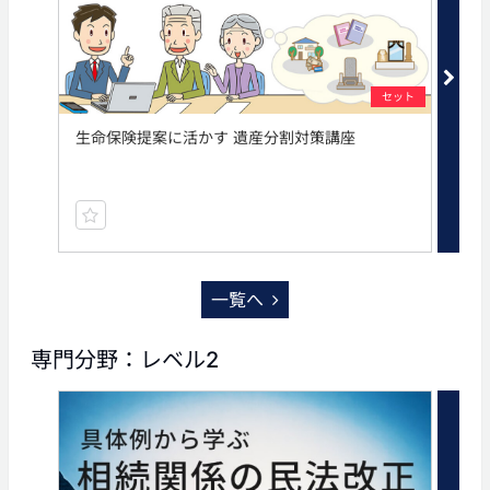
セット
生命保険提案に活かす 遺産分割対策講座
相
一覧へ
専門分野：レベル2