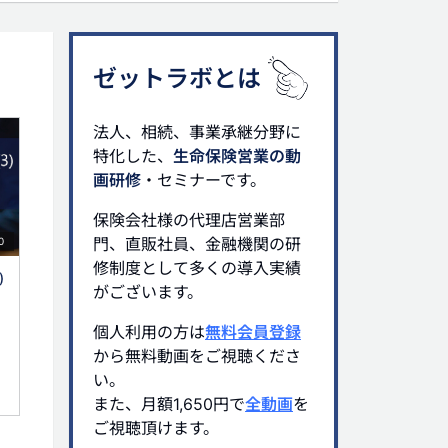
ゼットラボとは
法人、相続、事業承継分野に
特化した、
生命保険営業の動
画研修
・セミナーです。
保険会社様の代理店営業部
門、直販社員、金融機関の研
0
修制度として多くの導入実績
)
がございます。
個人利用の方は
無料会員登録
から無料動画をご視聴くださ
い。
また、月額1,650円で
全動画
を
ご視聴頂けます。