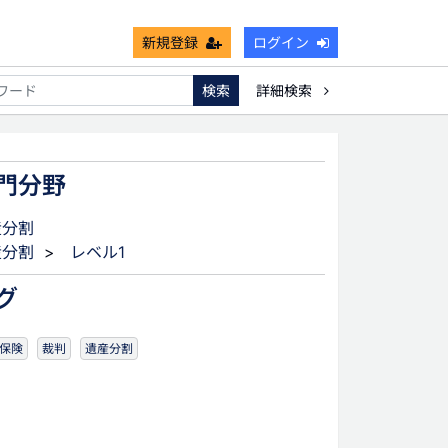
新規登録
ログイン
検索
詳細検索
能
死亡保険金非課税枠
キャッシュフロー
宗教法人
門分野
産分割
産分割
>
レベル1
グ
保険
裁判
遺産分割