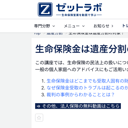
ト
専門分野
メニュー
お知らせ
事業保障
就業
Top
遺産分割
生命保険金は遺産分割の対象？
生命保険金は遺産分割
この講座では、生命保険の民法上の扱いにつ
一般の個人家庭へのアドバイスにもご活用い
生命保険金はどこまでも受取人固有の
なぜ保険金受取のトラブルは起こるの
裁判の事例からわかることとは？
⇒ その他、法人保険の無料動画はこちら