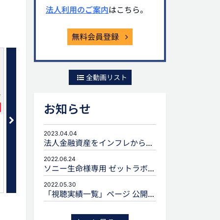
法人利用のご案内
はこちら。
無料会員登録
全動画リスト
お知らせ
セット
事例から学ぶ相続トラブル
生命保険金は遺産分割の
2023.04.04
法人金融資産をインフレから守るための生命保険活用
2022.06.24
ソニー生命様専用 ゼットラボforLIFEPLANNERのご案内
2022.05.30
「視聴実績一覧」ページ 公開のお知らせ