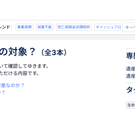
レンド
不能
死亡保険金非課税枠
キャッシュフロー
宗教法人
事業保障
就業不
の対象？
（全3本）
専
いて確認してゆきます。
遺
ただける内容です。
遺
財産なのか？
タ
か？
生命