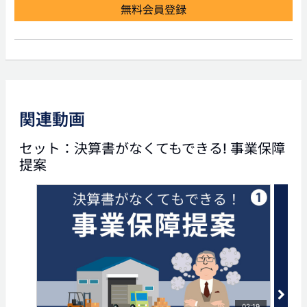
無料会員登録
前の動画
次の動画
関連動画
05:10
05:28
セット：決算書がなくてもできる! 事業保障
決算書がなくてもできる!
データでみる 中小企業へ
事業保障提案(4)
のコロナの影響
提案
タグ
事業保障
定期保険
法人
法人保険
法人生命保険
経営者保険
02:19