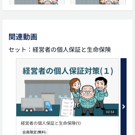
03:55
02:39
経営者の個人保証と生命保
経営者の個人保証と生命保
険(2)
険(4)
関連動画
タグ
セット：経営者の個人保証と生命保険
事業保障
連帯保証
事業保険
経営者保険
個人保証
02:54
経営者の個人保証と生命保険(1)
経営
会員限定(無料)
無