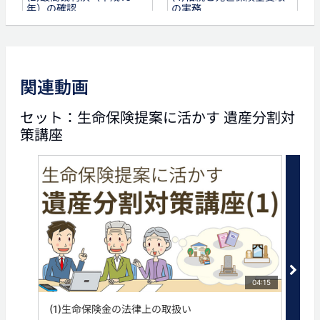
年）の確認
の実務
タグ
遺産分割
関連動画
セット：生命保険提案に活かす 遺産分割対
策講座
04:15
(1)生命保険金の法律上の取扱い
(2