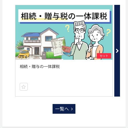
セット
相続・贈与の一体課税
保
一覧へ