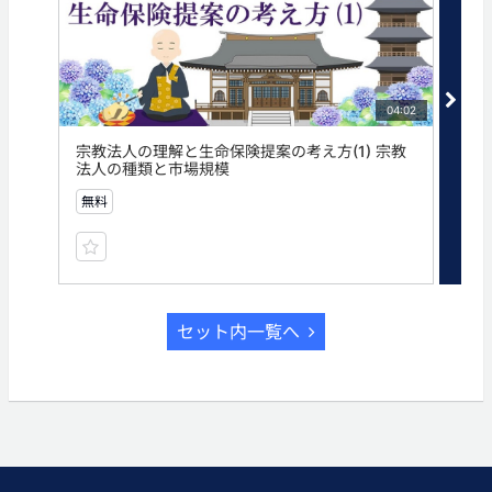
04:02
宗教法人の理解と生命保険提案の考え方(1) 宗教
宗教
法人の種類と市場規模
法
無料
無
セット内一覧へ