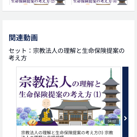
05:06
03:42
宗教法人の理解と生命保険
宗教法人の理解と生命保険
提案の考え方(2) 宗教法人
提案の考え方(4) 寺院住職
の事業と税金
のライフプランニング
関連動画
タグ
セット：宗教法人の理解と生命保険提案の
考え方
宗教法人
寺院
法人保険
法人生命保険
04:02
宗教法人の理解と生命保険提案の考え方(1) 宗教
宗教