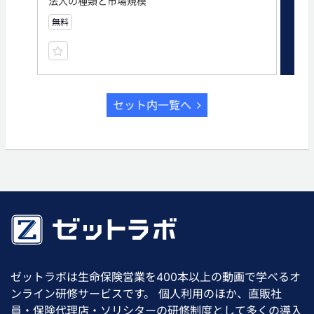
法人の種類と市場規模
法
無料
無
セット内一覧へ
ゼットラボは生命保険営業を400本以上の動画で学べるオ
ンライン研修サービスです。 個人利用のほか、直販社
員・保険代理店・ソリシターの研修制度として多くの導入