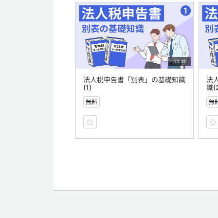
03:31
法人税申告書「別表」の基礎知識
法
(1)
識(
無料
無