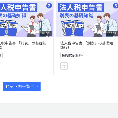
04:30
02:35
人税申告書 「別表」の基礎知
法人税申告書 「別表」の基礎知
2)
識(3)
料
会員限定(無料)
セット内一覧へ