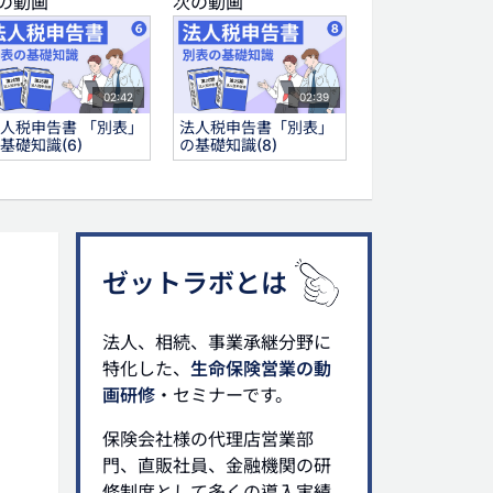
の動画
次の動画
02:42
02:39
人税申告書 「別表」
法人税申告書「別表」
基礎知識(6)
の基礎知識(8)
グ
２
法人税申告書
種類株
議決権
ゼットラボとは
法人、相続、事業承継分野に
特化した、
生命保険営業の動
画研修
・セミナーです。
保険会社様の代理店営業部
門、直販社員、金融機関の研
修制度として多くの導入実績