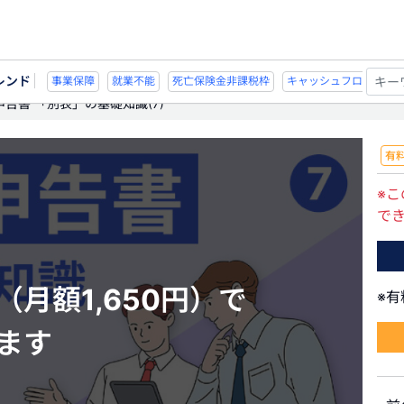
レンド
能
死亡保険金非課税枠
キャッシュフロー
宗教法人
事業保障
就業不
告書 「別表」の基礎知識(7)
有
※こ
で
月額1,650円）で
※
ます