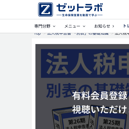
ト
専門分野
メニュー
お知らせ
事業保障
就業不
Top
法人税申告書 「別表」の基礎知識
法人税申
有料会員登録（
視聴いただけ