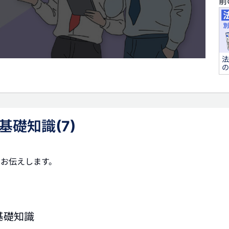
前
法
の
タ
基礎知識(7)
別表
お伝えします。
基礎知識