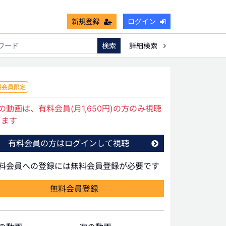
新規登録
ログイン
検索
詳細検索
能
死亡保険金非課税枠
キャッシュフロー
宗教法人
料会員限定
の動画は、有料会員(月1,650円)の方のみ視聴
きます
有料会員の方はログインして視聴
有料会員への登録には無料会員登録が必要です
無料会員登録