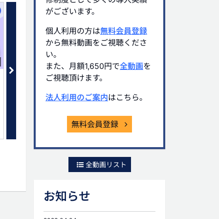
がございます。
個人利用の方は
無料会員登録
から無料動画をご視聴くださ
い。
02:53
また、月額1,650円で
全動画
を
ご視聴頂けます。
法人税申告書 「別表」の基礎知
法人税申告書「別表」の
識(4)
(5)
法人利用のご案内
はこちら。
有料会員限定
有料会員限定
無料会員登録
全動画リスト
お知らせ