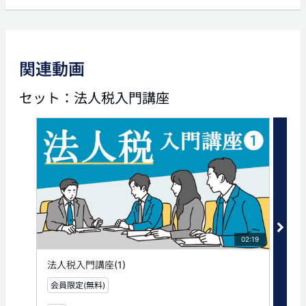
前の動画
次の動画
関連動画
03:16
02:40
セット：法人税入門講座
法人税入門講座(4)
法人税入門講座(6)
タグ
法人税
02:19
法人税入門講座(1)
法人
会員限定(無料)
無