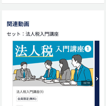
前の動画
関連動画
02:44
セット：法人税入門講座
法人税入門講座(5)
タグ
法人税
法人税申告書
繰越欠損金
02:19
法人税入門講座(1)
法人
会員限定(無料)
無