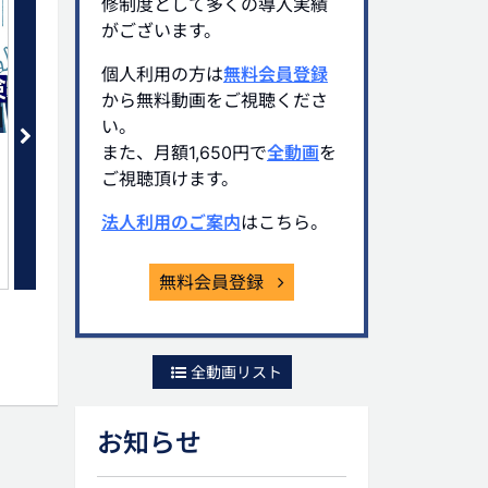
修制度として多くの導入実績
がございます。
個人利用の方は
無料会員登録
から無料動画をご視聴くださ
03:22
い。
また、月額1,650円で
全動画
を
(4)生命保険提案に関わる遺留分
(5)自社株の遺産分割協
の改正とは
ク
ご視聴頂けます。
無料
会員限定(無料)
法人利用のご案内
はこちら。
無料会員登録
全動画リスト
お知らせ