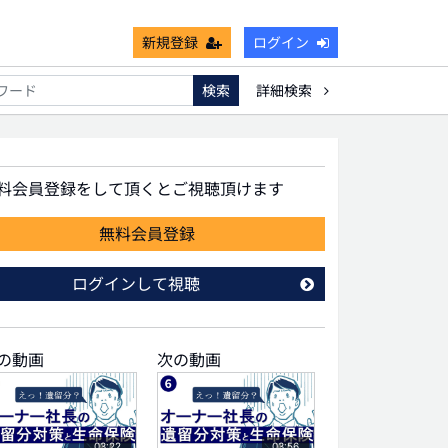
新規登録
ログイン
検索
詳細検索
能
死亡保険金非課税枠
キャッシュフロー
宗教法人
無料会員登録をして頂くとご視聴頂けます
無料会員登録
ログインして視聴
の動画
次の動画
03:22
03:56