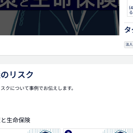
(
る
タ
法人
議のリスク
リスクについて事例でお伝えします。
策と生命保険