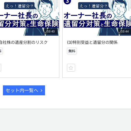
03:40
03:44
2)自社株の遺産分割のリスク
(3)特別受益と遺留分の関係
料
無料
セット内一覧へ