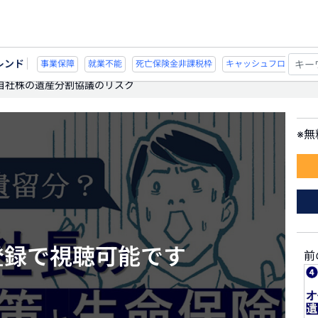
レンド
不能
死亡保険金非課税枠
キャッシュフロー
宗教法人
事業保障
就業不
)自社株の遺産分割協議のリスク
※
登録で視聴可能です
前