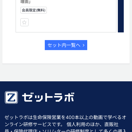
理由」
と
会員限定(無料)
会員
セット内一覧へ
ゼットラボは生命保険営業を400本以上の動画で学べるオ
ンライン研修サービスです。 個人利用のほか、直販社
員・保険代理店・ソリシターの研修制度として多くの導入