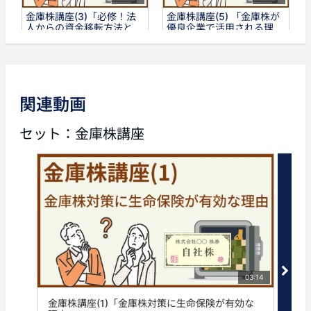
金庫株講座(3)「必修！法
金庫株講座(5) 「金庫株が
人からの資金移転方法と
優良企業で活用される理
は」
由」
タグ
関連動画
株
法人保険
法人生命保険
生命保険
相続
セット：金庫株講座
03:14
金庫株講座(1)「金庫株対策に生命保険が有効な
金庫