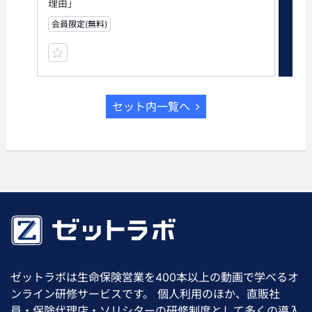
理由」
と
会員限定(無料)
会員
セット内一覧へ
ゼットラボは生命保険営業を400本以上の動画で学べるオ
ンライン研修サービスです。 個人利用のほか、直販社
員・保険代理店・ソリシターの研修制度として多くの導入