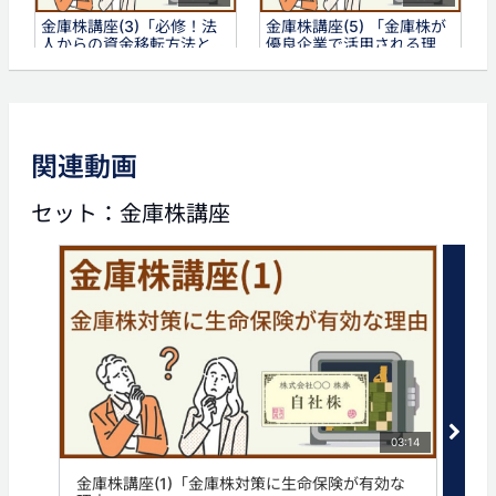
金庫株講座(3)「必修！法
金庫株講座(5) 「金庫株が
人からの資金移転方法と
優良企業で活用される理
は」
由」
タグ
関連動画
株
法人保険
法人生命保険
生命保険
相続
セット：金庫株講座
03:14
金庫株講座(1)「金庫株対策に生命保険が有効な
金庫