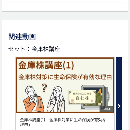
前の動画
次の動画
関連動画
03:48
02:15
セット：金庫株講座
金庫株講座(7)「法人への
金庫株講座(9)「金庫株対
保険金で相続税を支払う方
策のための生命保険とは」
法」
タグ
株
法人保険
法人生命保険
生命保険
相続
03:14
金庫株講座(1)「金庫株対策に生命保険が有効な
金庫
理由」
と