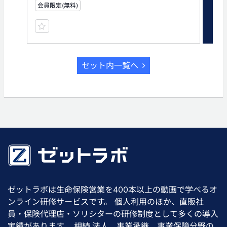
会員限定(無料)
会員
セット内一覧へ
ゼットラボは生命保険営業を400本以上の動画で学べるオ
ンライン研修サービスです。 個人利用のほか、直販社
員・保険代理店・ソリシターの研修制度として多くの導入
実績があります。 相続,法人、事業承継、事業保障分野の