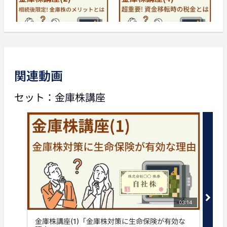
03:24
03:20
金庫株講座(2)「相続後限
金庫株講座(4)「超重要！
定！ 金庫株のメリットと
資金移転時の税金とは」
は」
関連動画
タグ
セット：金庫株講座
株
法人保険
法人生命保険
生命保険
相続
03:14
金庫株講座(1)「金庫株対策に生命保険が有効な
金庫