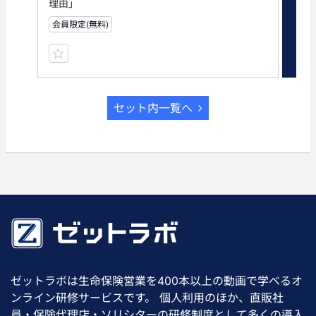
理由」
と
会員限定(無料)
会員
セット内一覧へ
ゼットラボは生命保険営業を400本以上の動画で学べるオ
ンライン研修サービスです。 個人利用のほか、直販社
員・保険代理店・ソリシターの研修制度として多くの導入