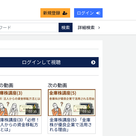
新規登録
ログイン
検索
詳細検索
能
死亡保険金非課税枠
キャッシュフロー
宗教法人
ログインして視聴
の動画
次の動画
02:35
03:52
庫株講座(3)「必修！
金庫株講座(5) 「金庫
人からの資金移転方
株が優良企業で活用さ
とは」
れる理由」