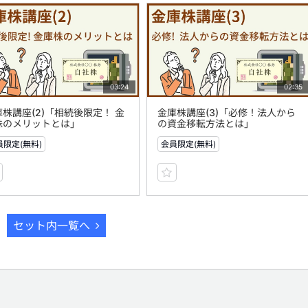
03:24
02:35
庫株講座(2)「相続後限定！ 金
金庫株講座(3)「必修！法人から
株のメリットとは」
の資金移転方法とは」
員限定(無料)
会員限定(無料)
セット内一覧へ