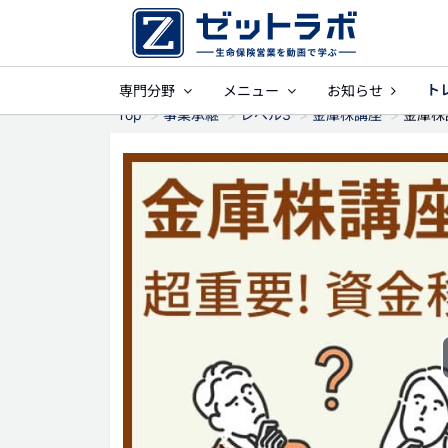
ト
専門分野
メニュー
お知らせ
事業保障
就業不
Top
事業承継
レベル3
金庫株講座
金庫株