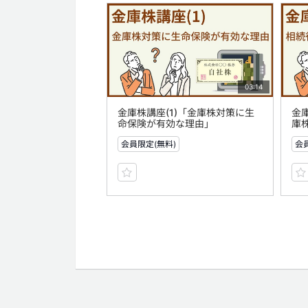
03:14
金庫株講座(1)「金庫株対策に生
金
命保険が有効な理由」
庫
会員限定(無料)
会