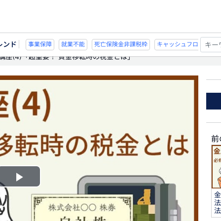
レンド
能
死亡保険金非課税枠
キャッシュフロー
宗教法人
事業保障
就業不
講座(4)「超重要！ 資金移転時の税金とは」
前
Play
金
法
Video
法