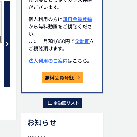
がございます。
個人利用の方は
無料会員登録
から無料動画をご視聴くださ
い。
03:20
また、月額1,650円で
全動画
を
ご視聴頂けます。
金庫株講座(4)「超重要！ 資金移
金庫株講座(5) 「金庫株
転時の税金とは」
業で活用される理由」
法人利用のご案内
はこちら。
無料
会員限定(無料)
無料会員登録
全動画リスト
お知らせ