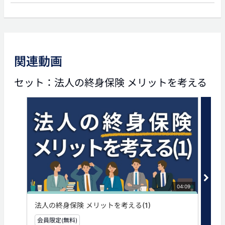
前の動画
次の動画
関連動画
03:04
02:59
セット：法人の終身保険 メリットを考える
法人の終身保険 メリット
法人の終身保険 メリット
を考える(3)
を考える(5)
タグ
事業承継
法人
法人保険
法人生命保険
相続
04:09
法人の終身保険 メリットを考える(1)
法人
会員限定(無料)
無