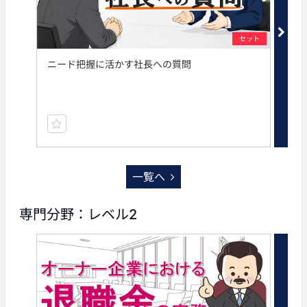
セット
ニード把握に活かす社長への質問
法
一覧へ
専門分野：レベル2