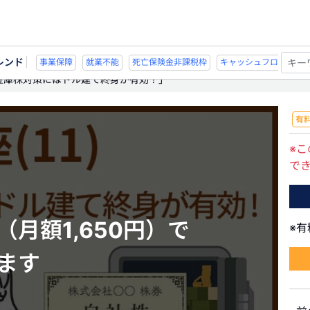
レンド
不能
死亡保険金非課税枠
キャッシュフロー
宗教法人
事業保障
就業不
「金庫株対策にはドル建て終身が有効？」
有
※こ
で
月額1,650円）で
※
ます