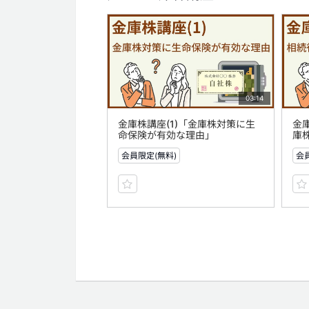
03:14
金庫株講座(1)「金庫株対策に生
金
命保険が有効な理由」
庫
会員限定(無料)
会