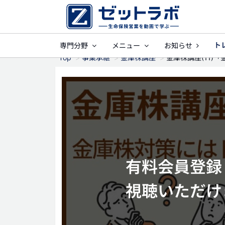
ト
専門分野
メニュー
お知らせ
事業保障
就業
Top
事業承継
金庫株講座
金庫株講座(11)
有料会員登録（
視聴いただけ