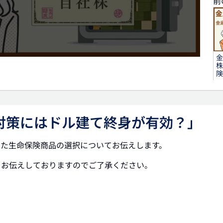
前
金
株
険
タ
株対策にはドル建て終身が有効？」
株
した生命保険商品の選択についてお伝えします。
をお伝えしておりますのでご了承ください。