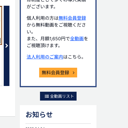
がございます。
個人利用の方は
無料会員登録
から無料動画をご視聴くださ
い。
また、月額1,650円で
全動画
を
03:20
ご視聴頂けます。
金庫株講座(4)「超重要！ 資金移
金庫株講座(5) 「金庫株
転時の税金とは」
業で活用される理由」
法人利用のご案内
はこちら。
無料
会員限定(無料)
無料会員登録
全動画リスト
お知らせ