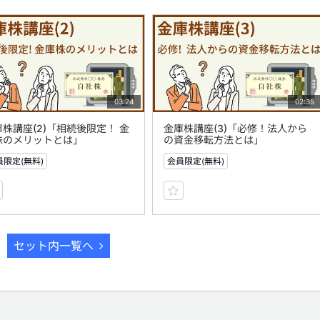
03:24
02:35
庫株講座(2)「相続後限定！ 金
金庫株講座(3)「必修！法人から
株のメリットとは」
の資金移転方法とは」
員限定(無料)
会員限定(無料)
セット内一覧へ