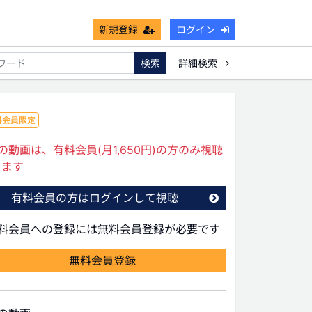
新規登録
ログイン
検索
詳細検索
能
死亡保険金非課税枠
キャッシュフロー
宗教法人
料会員限定
の動画は、有料会員(月1,650円)の方のみ視聴
きます
有料会員の方はログインして視聴
有料会員への登録には無料会員登録が必要です
無料会員登録