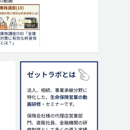
の動画
03:07
庫株講座(10)「金庫
対策に有効な終身保
とは？」
グ
ゼットラボとは
法人保険
法人生命保険
生命保険
相続
法人、相続、事業承継分野に
特化した、
生命保険営業の動
画研修
・セミナーです。
保険会社様の代理店営業部
門、直販社員、金融機関の研
修制度として多くの導入実績